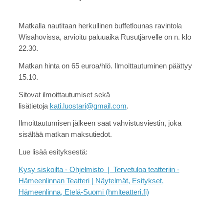
Matkalla nautitaan herkullinen buffetlounas ravintola
Wisahovissa, arvioitu paluuaika Rusutjärvelle on n. klo
22.30.
Matkan hinta on 65 euroa/hlö. Ilmoittautuminen päättyy
15.10.
Sitovat ilmoittautumiset sekä
lisätietoja
kati.luostari@gmail.com
.
Ilmoittautumisen jälkeen saat vahvistusviestin, joka
sisältää matkan maksutiedot.
Lue lisää esityksestä:
Kysy siskoilta - Ohjelmisto | Tervetuloa teatteriin -
Hämeenlinnan Teatteri | Näytelmät, Esitykset,
Hämeenlinna, Etelä-Suomi (hmlteatteri.fi)