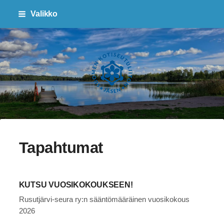
Siirry
Valikko
sivun
sisältöön
Sivuston etusivulle
Tapahtumat
KUTSU VUOSIKOKOUKSEEN!
Rusutjärvi-seura ry:n sääntömääräinen vuosikokous
2026