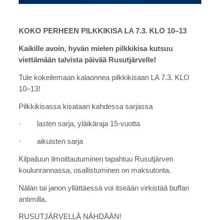
KOKO PERHEEN PILKKIKISA LA 7.3. KLO 10–13
Kaikille avoin, hyvän mielen pilkkikisa kutsuu
viettämään talvista päivää Rusutjärvelle!
Tule kokeilemaan kalaonnea pilkkikisaan LA 7.3. KLO
10–13!
Pilkkikisassa kisataan kahdessa sarjassa
· lasten sarja, yläikäraja 15-vuotta
· aikuisten sarja
Kilpailuun ilmoittautuminen tapahtuu Rusutjärven
koulunrannassa, osallistuminen on maksutonta.
Nälän tai janon yllättäessä voi itseään virkistää buffan
antimilla.
RUSUTJÄRVELLÄ NÄHDÄÄN!