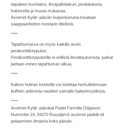
taipaleen kunniaksi, ilmapallotaikuri, ponitalutusta,
traktoreita ja muuta mukavaa.
Avoimet Kylät -päivän huipentumana kisataan
saappaanheiton mestarin tittelistä.
****
Tapahtumassa on myös kaikille avoin
peräkonttikirpputori.
Peräkonttikirpputorille ei erillistä ilmoittautumista, paikat
jaetaan ennen tapahtuman alkua.
****
Kaiken hulinan keskellä voi istahtaa herkuttelemaan
buffetin antimista nauttien samalla haitarimusiikista.
****
Avoimet Kylät -päivänä Padel Farmilla (Siippoon
Nummitie 14, 04370 Rusutjärvi) avoimet padelit eli
pelaaminen ilmaista koko päivän.