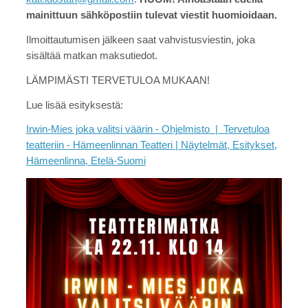
mainittuun sähköpostiin tulevat viestit huomioidaan.
Ilmoittautumisen jälkeen saat vahvistusviestin, joka
sisältää matkan maksutiedot.
LÄMPIMÄSTI TERVETULOA MUKAAN!
Lue lisää esityksestä:
Irwin-Mies joka valitsi väärin - Ohjelmisto | Tervetuloa
teatteriin - Hämeenlinnan Teatteri | Näytelmät, Esitykset,
Hämeenlinna, Etelä-Suomi