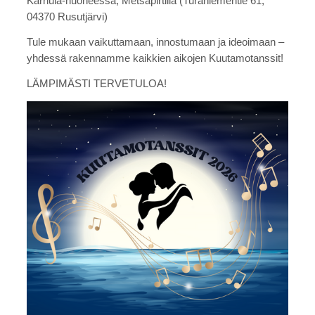
Karhula-huoneessa, Metsäpirtillä (Turaniementie 61,
04370 Rusutjärvi)
Tule mukaan vaikuttamaan, innostumaan ja ideoimaan –
yhdessä rakennamme kaikkien aikojen Kuutamotanssit!
LÄMPIMÄSTI TERVETULOA!